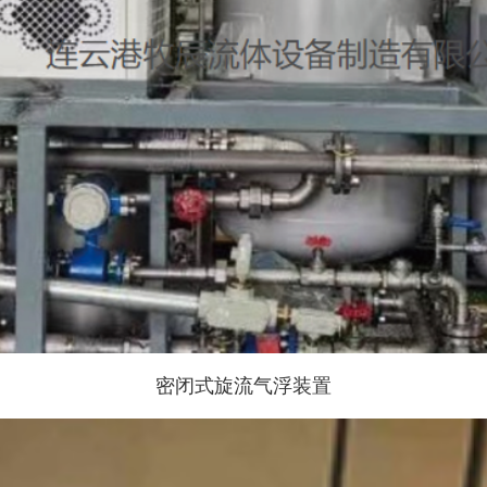
密闭式旋流⽓浮装置