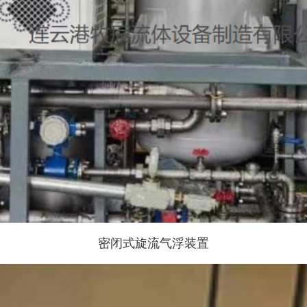
密闭式旋流⽓浮装置