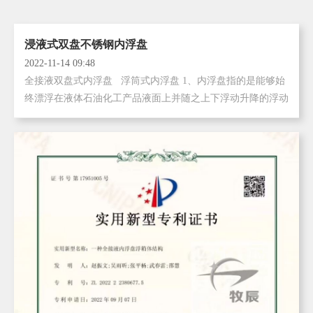
浸液式双盘不锈钢内浮盘
2022-11-14 09:48
全接液双盘式内浮盘 浮筒式内浮盘 1、内浮盘指的是能够始
终漂浮在液体石油化工产品液面上并随之上下浮动升降的浮动
顶盖。在液体石油化工品储罐中，内浮盘能够科学合理的防止
储...