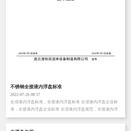
不锈钢全接液内浮盘标准
2022-07-26 08:57
全浸液内浮盘标准，全接液内浮盘标准 全浸液内浮盘企业标
准，全接液内浮盘企业标准 全浸液内浮盘规范，全接液内浮
盘规范