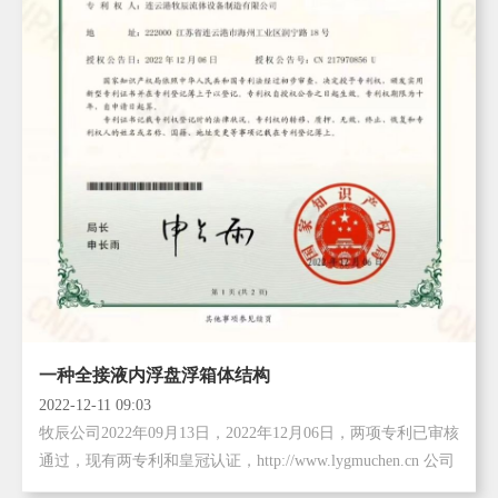
一种全接液内浮盘浮箱体结构
2022-12-11 09:03
牧辰公司2022年09月13日，2022年12月06日，两项专利已审核
通过，现有两专利和皇冠认证，http://www.lygmuchen.cn 公司
取得2项全接液内浮盘实用新型专利，两项实用新型适...