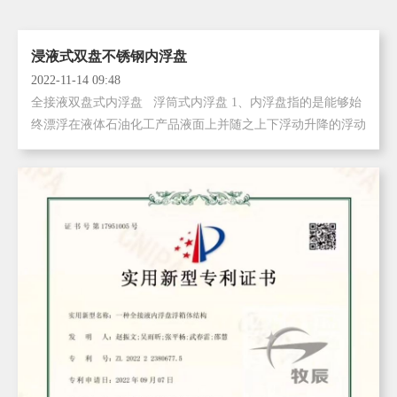
浸液式双盘不锈钢内浮盘
2022-11-14 09:48
全接液双盘式内浮盘 浮筒式内浮盘 1、内浮盘指的是能够始
终漂浮在液体石油化工产品液面上并随之上下浮动升降的浮动
顶盖。在液体石油化工品储罐中，内浮盘能够科学合理的防止
储...