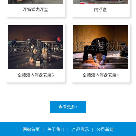
浮筒式内浮盘
内浮盘
全接液内浮盘安装6
全接液内浮盘安装4
查看更多+
网站首页
关于我们
产品展示
公司新闻
|
|
|