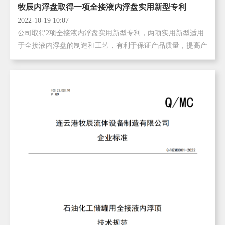
牧辰内浮盘取得一项全接液内浮盘实用新型专利
2022-10-19 10:07
公司取得2项全接液内浮盘实用新型专利，两项实用新型适用
于全接液内浮盘的制造和工艺，有利于保证产品质量，提高产
品性能。