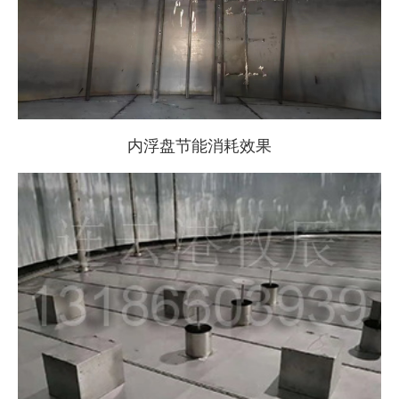
内浮盘节能消耗效果