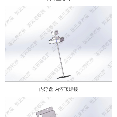
内浮盘 内浮顶焊接