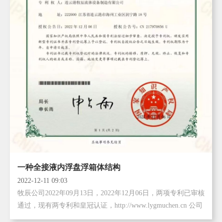
一种全接液内浮盘浮箱体结构
2022-12-11 09:03
牧辰公司2022年09月13日，2022年12月06日，两项专利已审核
通过，现有两专利和皇冠认证，http://www.lygmuchen.cn 公司
取得2项全接液内浮盘实用新型专利，两项实用新型适...