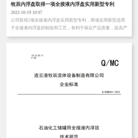
牧辰内浮盘取得一项全接液内浮盘实用新型专利
2022-10-19 10:07
公司取得2项全接液内浮盘实用新型专利，两项实用新型适用
于全接液内浮盘的制造和工艺，有利于保证产品质量，提高产
品性能。