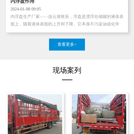
内浮盘作用
2024-01-08 09:05
内浮盘生产厂家——连云港牧辰，浮盘是漂浮在储罐的液体表
面上，随着液体表面的上升和下降。它本身不污染油或化学
品，可以减少介质的挥发性损失，防止空气污染，节约能源，
减少安全风...
查看更多+
现场案列