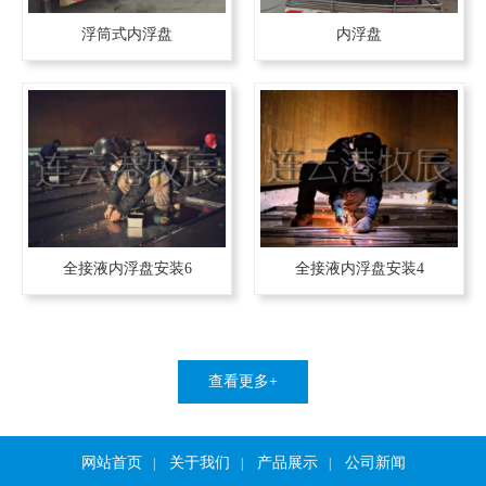
浮筒式内浮盘
内浮盘
全接液内浮盘安装6
全接液内浮盘安装4
查看更多+
网站首页
关于我们
产品展示
公司新闻
|
|
|