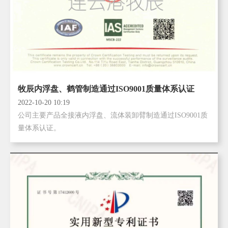
牧辰内浮盘、鹤管制造通过ISO9001质量体系认证
2022-10-20 10:19
公司主要产品全接液内浮盘、流体装卸臂制造通过ISO9001质
量体系认证。