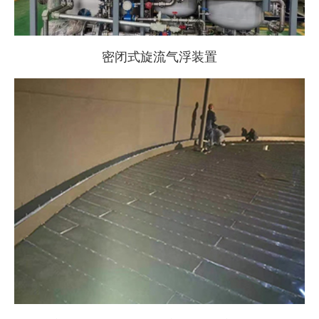
密闭式旋流⽓浮装置